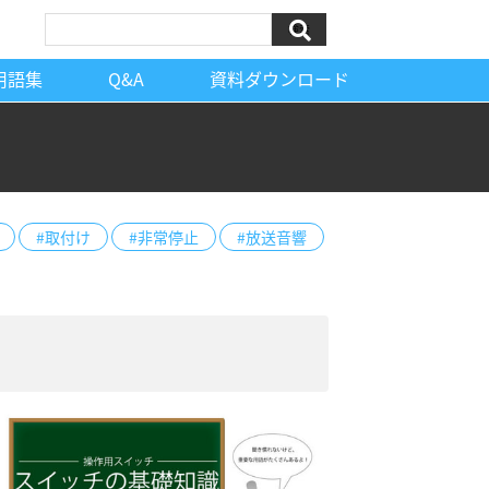
検索
用語集
Q&A
資料ダウンロード
#取付け
#非常停止
#放送音響