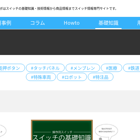
ボはスイッチの基礎知識・技術情報から商品情報までスイッチ情報専門サイトです。
用事例
コラム
Howto
基礎知識
能押ボタン
#タッチパネル
#メンブレン
#医療
#鉄道
#特殊車両
#ロボット
#特注品