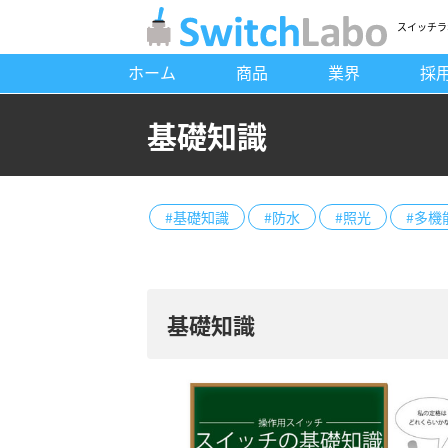
スイッチラ
ホーム
商品
業界
採
基礎知識
#基礎知識
#防水
#照光
#多機
基礎知識