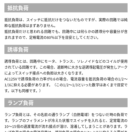
抵抗負荷
抵抗負荷は、スイッチに抵抗だけをつないだものですが、実際の回路では純
粋な抵抗負荷はまずありません。
抵抗負荷だけと思われる回路でも、回路中には何らかの誘導分や容量分が含
まれますので、定格電流の80％以下を目安としてください。
誘導負荷
誘導負荷とは、回路中にモータ、トランス、ソレノイドなどのコイルが使用
されている回路です。この場合、遮断時に大きな逆誘導起電圧が発生しアーク
によってスイッチ接点への負担は大きくなります。
AC125Vで誘導負荷の力率が0.6の場合、電流容量を抵抗負荷の場合の1/2～
1/3に抑える必要があります。（この1/2～1/3といった数字はあくまで目安で
す。以下も同様です。）
ランプ負荷
ランプ負荷とは、その名前の通りランプ（白熱電球）をつないだ時の負荷で
す。ランプのフィラメントが冷えた状態でスイッチを入れると、定常電流の
10～15倍の過渡電流が流れ接点が溶け、溶着してしまうことがあります。ラ