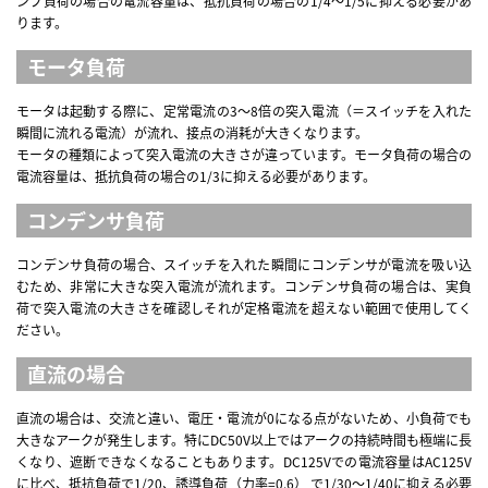
ンプ負荷の場合の電流容量は、抵抗負荷の場合の1/4～1/5に抑える必要があ
ります。
モータ負荷
モータは起動する際に、定常電流の3～8倍の突入電流（＝スイッチを入れた
瞬間に流れる電流）が流れ、接点の消耗が大きくなります。
モータの種類によって突入電流の大きさが違っています。モータ負荷の場合の
電流容量は、抵抗負荷の場合の1/3に抑える必要があります。
コンデンサ負荷
コンデンサ負荷の場合、スイッチを入れた瞬間にコンデンサが電流を吸い込
むため、非常に大きな突入電流が流れます。コンデンサ負荷の場合は、実負
荷で突入電流の大きさを確認しそれが定格電流を超えない範囲で使用してく
ださい。
直流の場合
直流の場合は、交流と違い、電圧・電流が0になる点がないため、小負荷でも
大きなアークが発生します。特にDC50V以上ではアークの持続時間も極端に長
くなり、遮断できなくなることもあります。DC125Vでの電流容量はAC125V
に比べ、抵抗負荷で1/20、誘導負荷（力率=0.6） で1/30～1/40に抑える必要