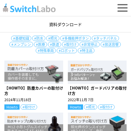
Q&A
取付け
資料ダウンロード
#基礎知識
#防水
#照光
#多機能押ボタン
#タッチパネル
#メンブレン
#医療
#鉄道
#取付け
#非常停止
#放送音響
#特殊車両
#ロボット
#特注品
【HOWTO】防塵カバーの取付け
【HOWTO】ガードバリアの取付
方
け方
2024年11月18日
2022年11月 7日
Howto
#取付け
Howto
#照光
#取付け