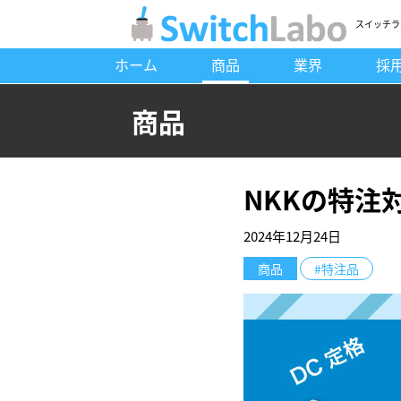
スイッチラ
ホーム
商品
業界
採
商品
NKKの特注
2024年12月24日
商品
#特注品